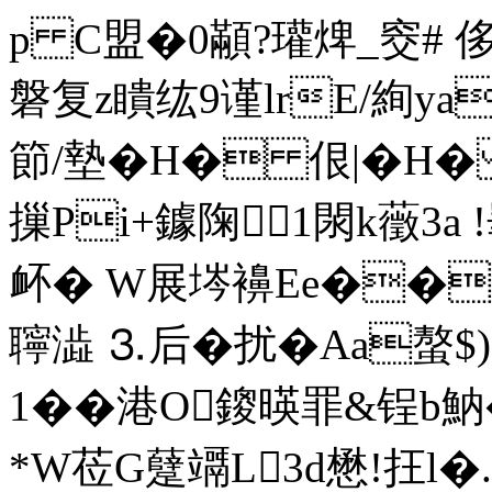
p C盟�0顢?瓘焷_窔# 
磐复z瞶纮9谨lrE/絢ya
節/墊�H� 佷|�H� 咢
摷Pi+鐻陱1閖k藢3a !
衃� W展埁襣Ee��㏑⒅M
聹澁 ⒊后�扰�Aa
1��港O鎫暎罪&锃
*W莅G躠竵L3d懋!抂l�.