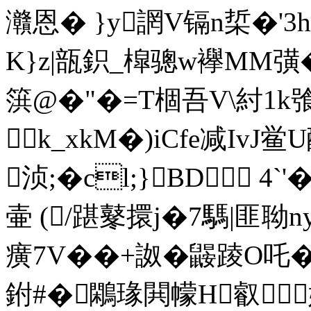
灨恩� }y誷V镉n梊�
K}z|瓿鉙_槹骢w襷MM彉�
篊@�"�=T棝吾V\紂1k
k_xkM�)iCfe减IvJ
浈;�cl;}BD 4
壷 (/踸鼕擐j�7騳|匪 聈
癀7V��+詉�鼹踜O吒
鉜#�鷴瑑閧幪H叡