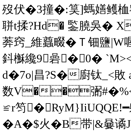
歿伏�3撞�:筽]螞嫸鳠桖窑
聠t揉?Hd� 鍳膮吳� 
莾窍_維蠤畷�Ｔ钿鹽|W
鈄櫯纔9碞�0� `M>
d�7o|昌?S�廚钛_<敗 
数V��弻#�
≌r笉�RyM}IiUQQE
�A�$火�B带|&嘦谲J: