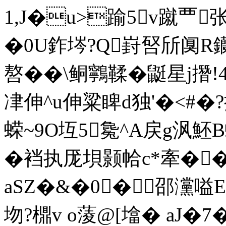
1,J�u>踰5v蹴覀
�0U鈼埁?Q崶唘斦阒R
嗸��\鲖鸋鞣�鼮星j撍!
冿伸^u伸粱睥d独'�<#�
蝾~9O坘5毚
^A戻g沨魾B
�裆执厐垻颢帢c*牽��
aSZ�&�0� 邵灙 嗌
圽?檙v o蔆@[墖� a