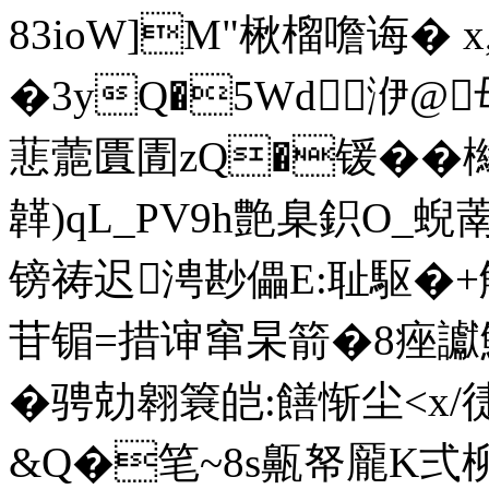
83ioW]M"楸榴噡诲� 
�3yQ�5Wd洢@
蕜蘎匱圊zQ�锾� �櫞+'
韚)qL_PV9h艶臬鉙O_蜺
镑祷迟涄尠儡E:耻駆�+
苷镅=措谉窜杲箭�8痤
�骋勀翱簔皑:饍惭尘<x/徢
&Q�笔~8s齀帑龎K弍柳