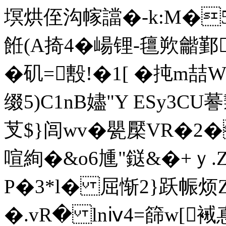
塓烘侄沟幏譡�-k:M�5計
餁(A掎4�崵锂-氊欮龤
�矶=毄!�1[ �扽m喆
缀5)C1nB嬧"Y ESy3C
芆$}闾wv�甖檿VR�2�)
喧絢�&o6尰"鎹&�+ｙ.
P�3*l� 屈惭2}跃
�.vR� lnⅳ4=篩w[