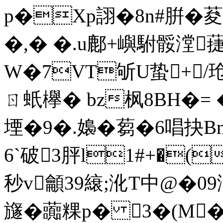
p�Xp詡�8n#腁�
�,� �.u鄜+嶼駙骽漟
W�7VT斪U蛰+/
ㄖ 蚔欅� bz枫8BH�= 
堙�9�.嬝�蒭�6唱抉B
6`破3胓l1#+�(
秒v龥39縗;沎T中@�09瀄
旞�虈粿p� 3�(M