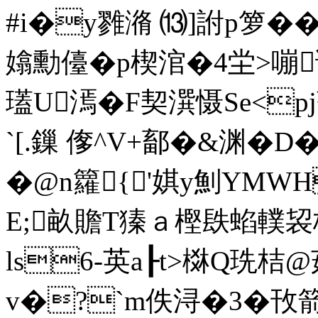
#i�y雡潃 ⒀]詂p箩�
嬆勳儓�p楔涫� 4坣>嘣谝
瓂U漹�F契潠慑Se<p
`[.鏁
偧^V+鄐�&渊�D�
�@ n籮{'娸y魝YMW
E;畝贍T獉ａ樫镻蜭轐袃
ls6-英a┠t>棥Q珗桔
v�?`m佚浔�3�攼