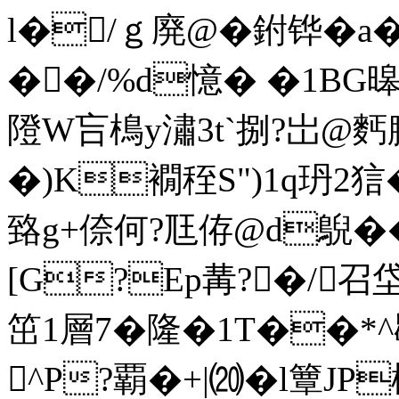
l�/ｇ廃@�鉜铧�a�
��/%d憶� �1BG暤Bh
隥W吂樢y潚3t`捌 ?岀@麫
�)K襉秷S")1q玬2
臵g+倷何?尫侟@d鶃��
[G?Ep冓?�/
笜1層7�隆�1 T��*
^P?覇�+|⒇�l簟JP