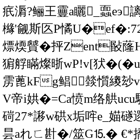
疧漘?鲡王靊a矖_蠠eэ謧
櫞'觎斯匛P憰U�ef�:7
熛煗贙� 抨Zent敯蕯
猏艀瞞燦晣wP!v[犾�(�
雳蓖kFg鲳燅懫繌玅
V帝i娂�=Ca愤m络舼u
碋27*謻w硔 x垢哰e_媌
昙aれㄈ卙�/筮G⒖� €*撟