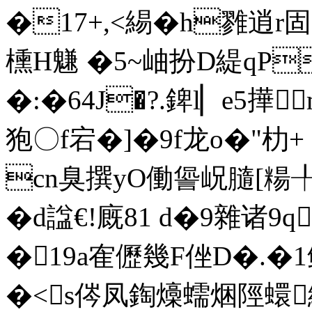
�17+,<緆�h雡逍r固
櫄H魐 �5~岫扮D緹qР
�:�64J�?.錍l▏e5撶
狍〇f宕�]�9f龙o�"朸+
cn臭撰yO働諐岲膸[糃╀
�d諡€!廐81 d�9雜诸9
�19a隺儮幾F侳D�.�1鲛
�<s侺凤鋾燺蠕焑陘蠉