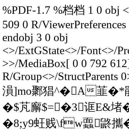
%PDF-1.7 %档档 1 0 obj <>/
509 0 R/ViewerPreferences
endobj 3 0 obj
<>/ExtGState<>/Font<>/Pr
>>/MediaBox[ 0 0 792 612]
R/Group<>/StructParents 0>
溳]mo鄹猖^�A韮�*
�$芃廨$=�3诓E&堵�
�8;y9蚟贱\fw蠠鼨攜