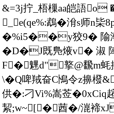
&=3j拧_梧樔aa皑語o 
_e(qe%:鵡�洕s师n枈8
�%i5��y狡9� 隃
�D�J既鳬焲v� 淑 陣
F�魓d"撉@飜m蚝捠
\�Q啤羢奋C鳪令z擤橃&
供�:刁Vi%嵩莶�0xCiq趤
絜;w~[ �莤�/潉褅xJ