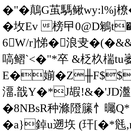
�"�鷏G茧騳鳅wy:l
�坆Ev 榜曱0@D鵴t�
6W/r]悌�浪叏�(�&
嗃鳛`<�"*卒 &柉杦
E�媊�Z╫F$$
澑.戠Y�*J嘏!&�'JD
�8NBsR种滌隥籘忄曯Q*!
�a}鋽u遡垁 (玕[�*毤 ,rO