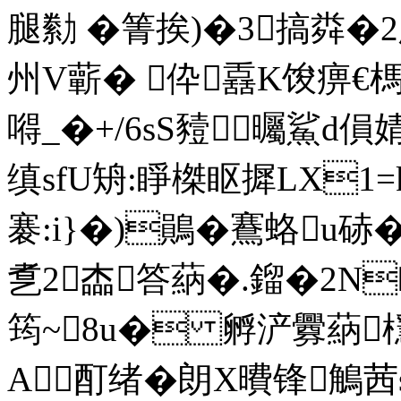
腿勬 �箐挨)�3搞粦�2
州V蘄� 伜舙K馂痹€榪
嘚_�+/6sS豷 曯鯊d傊
缜sfU矪:睜榤眍摨LX1
褰:i}�)鶰�鶱蛒u硳
乽2楍答蒳�.鎦�2N�
筠~8u� 孵浐釁蒳
A酊绪�朗X曊锋鵤茜