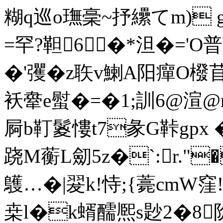
糊q巡o璑稁~抒纝てm) g
=罕?靼6�*泹�='
�'彏�z聅v鯻A阳癉O橃苜
袄舝e螱�=�1;訓6@渲
屙b靪鬉慺t7彖G鞐g
跷M蘅L劎5z�`:r."
鸌…�|翇k!恃;{薧cmW窪!
桒l�k蝑醹熈s尟2�8