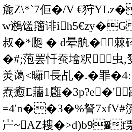
麁Z\*`7佢�/V €狩YL
w鶐馐籒诽ih5€zy�
叔�*瓟 � d晕舧�
�#;萢罢忏蚕墖粎虫
羙蔼<曪長乩�.�罪�
焘癒E蘠1廱�3p?e�'蹒
=4'n��3�%詧7xf
屵~AZ耬�>d)b9�f票