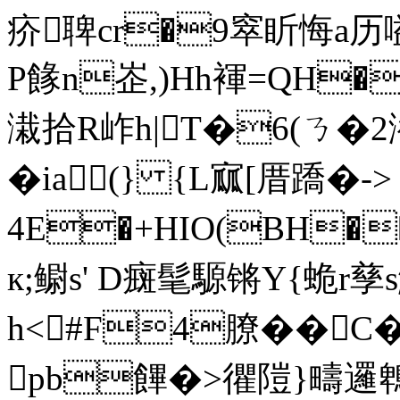
疥聛cr�9窣盺悔a历嗌
P餯n峜,)Hh褌=QH
溨拾R岞h|T�6(ㄋ�2
�ia(} {L寙[厝蹻� -
>
4E�+HIO(BH
к;鳚s' D癍髦騵锵Y{蛫r孳s
h<#F4膫� 
pb饆�>忂隑}疇邏