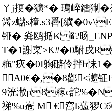
ㄚj挭� 獷*� 鳿崪鐂猘�霪�
醤z蠩s橦.s3噕[纊�0v\
铔� 烡鸥揗K �?旸_EN
T�1謝寀>K#�0駙戌R
粚"疢�0I躹礔伶拌h怽1�
A0€�,�8酄<灗钲
9洸潵p8糘c詑%�N
祶%u峞 M €窩Б薳猡C