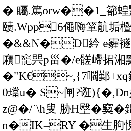
� 矚.篤orw��1_篰蝗
赜.Wpp6僶嗨箪髚垢櫭
�&&N�D紟 e霾襚滋菠
廭竉巺p甾�/e髊嵽捃湘
�"K€~,{7嚪鄞+xq
0璫u� S~闸?诳){�
z@�/`\h叟 胁H壂�窫� 
n�IK=RY �生胊