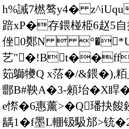
h%誡7橪骜y4� z^iUq
踣xP�存鍡椪栕6赵5自挭
侳0鄭N  °�*U
艺"�!Bt��ff
筎鶳犪Q x菭�/&鍡�),粨_
郻B#鞅A�3-顂坮�X睅�
e憏�6惠薰>�Q璠抉餕
龋1�f墨L輣钑馺邡>铳�