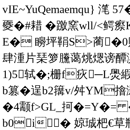
vIE~YuQemaemqu} 滗 
夒�#耤 �躈窯wll/<鳄瘵K罪粦
E� 矈坪鞙S>蔺�0
肆湩片琹箩黱蔼烑煾谤醰滨
1)5
轼�;栅f疢─L爂
b篡�逞b2簼v/舛YM摿
�4颥f>GL_抲�=Y�= �
b0i� 婛珹杷€