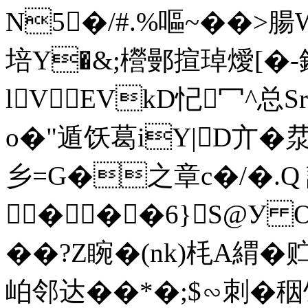
N5�/#.%嘔~��>腸
培Y�&;櫿鄤揎琸燰[�-鎨
lVEVkD忋冖^总S
o�"遁饫葛iY|D亣�汬@
乡=G�之章c�/�.Q
���6} S@У O~
��?Z睕�(nk)枆A緭�
岶邻达��*�;$∽刺� 