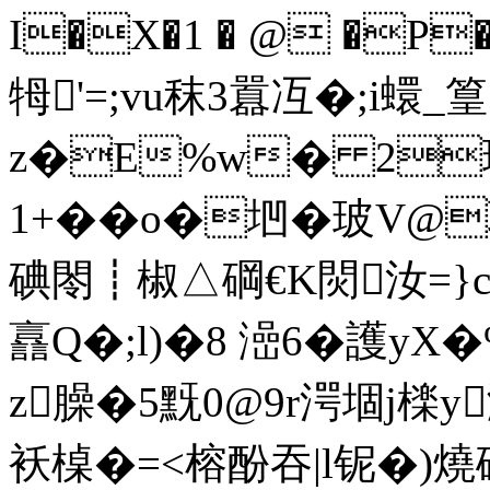
I�X�1 � @ �P
牳'=;vu秣3囂冱�;i蠉_
z�E%w� 2璞
1+��o�垇�玻V@
碘閝┋椒△碙€K焛汝=}cB
譶Q�;l)�8 澏6�護
z臊�5黖0@9r湂堌j檪
袄槕�=<榕酚吞|l铌�)