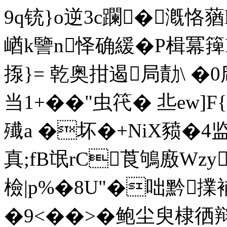
9q铳}o逆3c躝�漑恪
崷k譼n怿确緩�P楫冪 篺E
揼}= 乾奥拑遏局勣\ �0
当1+��"虫笩� 丠ew]F
殱a �坏�+NiX豮�4监
真;fB氓rC莨鴝廒Wzy
檢|p%�8U"�咄黔擈補
�9<��>�鲍尘臾