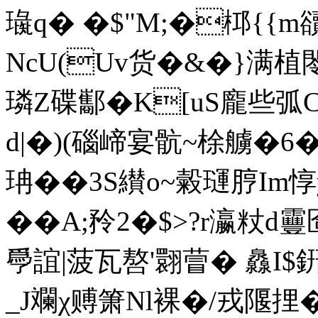
璏q� �$"M;�桏{{
NcU(Uv货�&�}满
璘Z碟酅�K[uS龐些弧Cp
d|�)(碯崹宴骯~梌艣�6
珃��3S纉o~糓璭脝Im惇
��A;矝2�$>?r瀛粀d靊匼
爳誼|菠瓦嗸'翾萺� 灥I
_J斕χ赙箫Nl裸�/戎隁捚