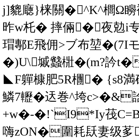
j]貔廰}梾關�^K^櫚Ω矈裄璗
昨w杔� 摔倆� 夜勊i专鳭
瑁鄟E飛佣>ブ布堃�(7Iモ
�)U\墄蠽梉�(m?訡t�
◣F軃槺 肥5R檲� {s8
鱗7轣�迗巻^垮c>�&
+w�-�!`I9*Iy茷C=
嗨zON�圍耗镺妻级茤