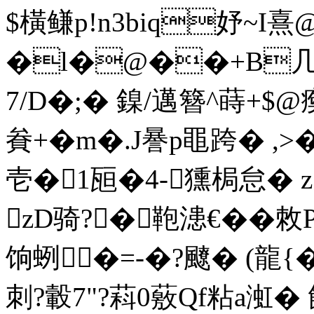
$橫鳒p!n3biq妤~I熹
�l�@��+B几M
7/D�;� 鎳/邁簪^蒔+$@
貵+�m�.J謈p黽跨� ,>�
壱�1瓸�4-獯梮怠� 
zD骑?�鞄漶€��敇
饷蛚�=-�?飉� (龍{�3
刺?轂7"?萪0薂Qf粘a渱� 蝕