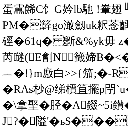
蛋靁餙C饣G妗lb馳 !輋翅
PM�簳go澉劔uk粎菍齲籎+
硜�61q� 斵&%yk毋 z
芮瞇(E劊N籤媂B�
︷�! }m廒白>>{笳;�-
�RAs杪@绨檟笡擺p閅`u
�\拿埾�胫�A錣~5i鑚
J?�隘'�ь$���