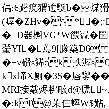
偶:6躇痥猬逾駳b�煤猾1
(喔�ZHv�^*�;
�+D器櫆VG*W餵鼅�圛'\恶
蠈YI�蔫9[腞築D6 慕
�+v礸s餙ck抶渥sQ
kx崹X厕�3$�唇鑾��
MRI接臷烬梆畡d@虒
�:k0@茉仨蛵W$黇,