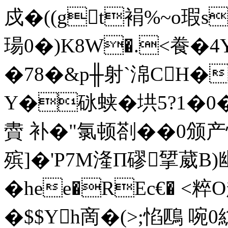
戍�((gt裐%~o瑕s
瑒0�)K8W�.<飬�4
�78 �&p╫射`淿CH�
Y�砯蛱�垬5?1�
賮
补�"氯顿剳��0
殡]�'P7M湰Π磟揅葳B)幽
�hee�REc€� <
�$$Yh啇�(>;惂鴄 啘