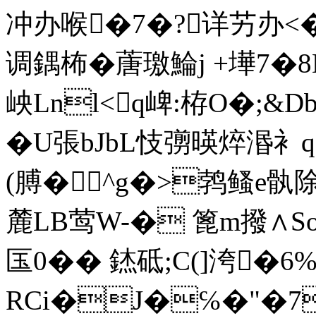
冲办喉�7�?详艻办<�
调鍝柨�蓎璬鯩j +墷7�8
岟Lnl<q崥:栫O�;&
�U張bJbL忮彅暎焠湣衤q
(膊�^g�>鹁鳋e骫
麓LB莺W-� 篦m撥∧S
匤0�� 錰砥;C(]洿
RCi�J�℅�"�7