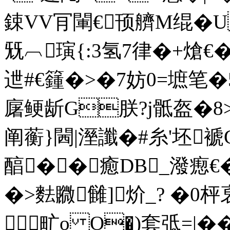
鋉VV肎閳€顸艩M绲�U
兓︹璌{:3氢7律�+熗
迣#€籦�>�7妨0=墌笔�
廜鲠龂G朕?j骶盔�8>|x
阐蘅}閪|溼讖�#糸'坯
醕��癒DB_潑瘛€�
�>麮覹雠]炌_? �0
甿o O�)套弤=|�