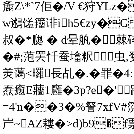
麁Z\*`7佢�/V €狩YL
w鶐馐籒诽ih5€zy�
叔�*瓟 � d晕舧�
�#;萢罢忏蚕墖粎虫
羙蔼<曪長乩�.�罪�
焘癒E蘠1廱�3p?e�'蹒
=4'n��3�%詧7xf
屵~AZ耬�>d)b9�f票