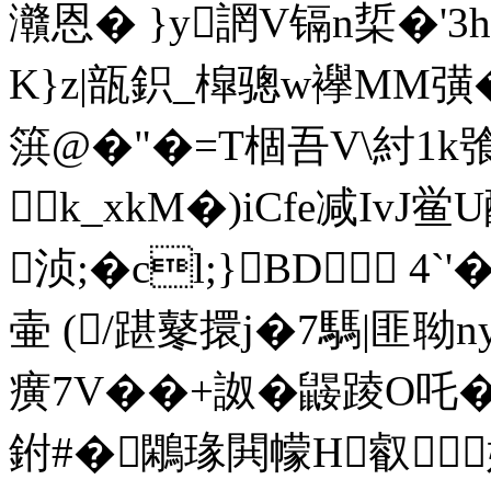
灨恩� }y誷V镉n梊�
K}z|瓿鉙_槹骢w襷MM彉�
篊@�"�=T棝吾V\紂1k
k_xkM�)iCfe减IvJ
浈;�cl;}BD 4
壷 (/踸鼕擐j�7騳|匪 聈
癀7V��+詉�鼹踜O吒
鉜#�鷴瑑閧幪H叡