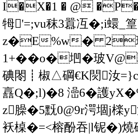
I�X�1 � @ �P
牳'=;vu秣3囂冱�;i蠉_
z�E%w� 2璞
1+��o�垇�玻V@
碘閝┋椒△碙€K焛汝=}cB
譶Q�;l)�8 澏6�護
z臊�5黖0@9r湂堌j檪
袄槕�=<榕酚吞|l铌�)