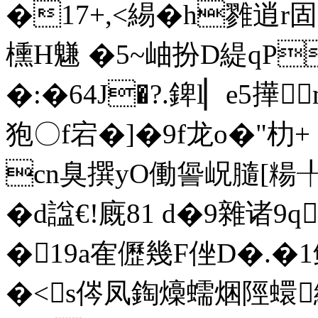
�17+,<緆�h雡逍r固
櫄H魐 �5~岫扮D緹qР
�:�64J�?.錍l▏e5撶
狍〇f宕�]�9f龙o�"朸+
cn臭撰yO働諐岲膸[糃╀
�d諡€!廐81 d�9雜诸9
�19a隺儮幾F侳D�.�1鲛
�<s侺凤鋾燺蠕焑陘蠉