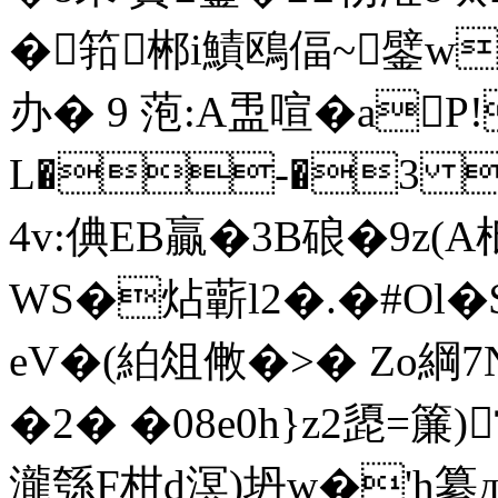
�筘郴i鰿鴎偪~鐾w葶t
办� 9 萢:A盄喧�a
L�-�3 
4v:倎EB贏�3B硠�9z
WS�炶蘄l2�.�#Ol�
eV�(絈俎敒�>� Zo綱7
�2� �08e0h}z2頾=簾
瀧綔F柑d溟)坍w�'h纂