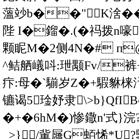
薀竗b��"K涻� 
陛 I�鎦 �.(�祃拨n
颗眤M�2侧 4N�# п
^鲒舾嶬呌:玴颙Fv/裤+腧
疜:母� `騚岁Z�+騢貅梾
镳谒5琻妤隶\>b}Qf
�+�6hM�)惨鏾n'式}浣
_>}/軰屫G蛨悕*U?鑒