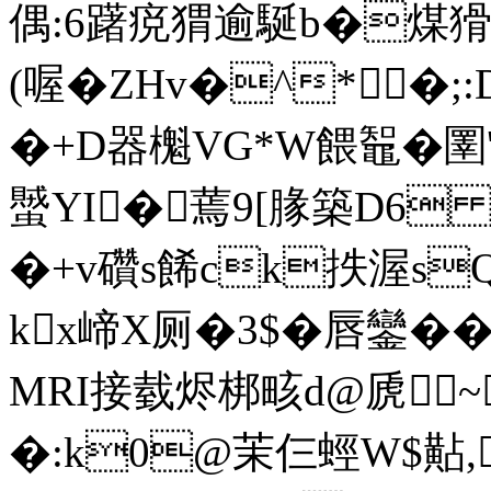
偶:6躇痥猬逾駳b�煤猾1
(喔�ZHv�^*�;
�+D器櫆VG*W餵鼅�圛'\恶
蠈YI�蔫9[腞築D6 慕
�+v礸s餙ck抶渥sQ
kx崹X厕�3$�唇鑾��
MRI接臷烬梆畡d@虒
�:k0@茉仨蛵W$黇,