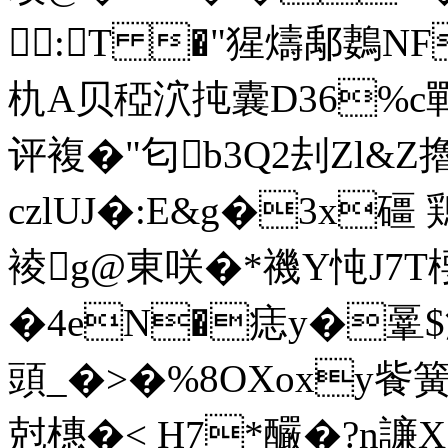
:T �"猩燽鄅鶈NF
朹A贝稏泬扽囊D36%c鄲╄
评複�"匂b3Q2刦Zl
czlUJ�:E&g�3x礓 
裬g@東咲 � *禨Y忳
�4eN�痣y�鞷 $濩
頭_�>�%8OXoxy飺簧
尅橞
� < H7*釅�?n譧