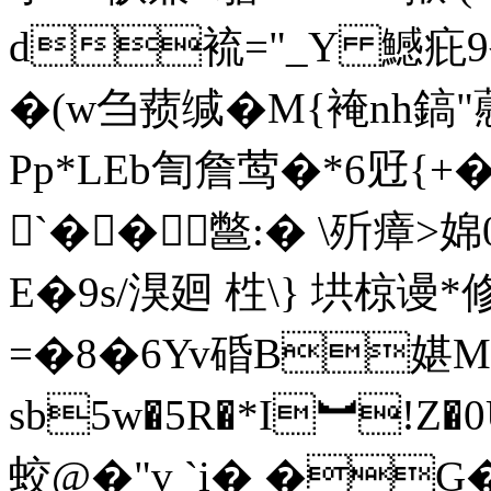
d裗="_Y 鱤疪9裗
�(w刍 蓣缄� M{裺nh鎬"藯
Pp*LEb訇詹莺�*6觃{+�
`��鄨:� \歽瘴>
E�9s/湨廻 栍\} 垬椋谩*
=�8�6Yv碈B媅M
sb5w�5R�*I︼!Z�0
蛟@�"v `i� �G