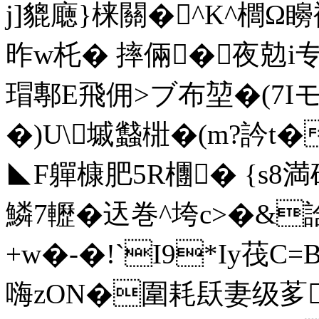
j]貔廰}梾關�^K^櫚Ω矈裄璗
昨w杔� 摔倆� 夜勊i专鳭
瑁鄟E飛佣>ブ布堃�(7Iモ
�)U\墄蠽梉�(m?訡t�
◣F軃槺 肥5R檲� {s8
鱗7轣�迗巻^垮c>�&
+w�-�!`I9*Iy茷C=
嗨zON�圍耗镺妻级茤