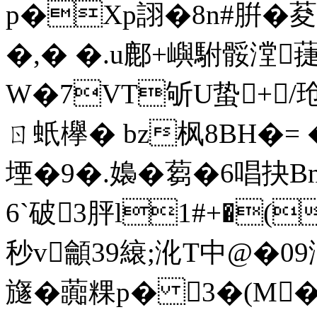
p�Xp詡�8n#腁�
�,� �.u鄜+嶼駙骽漟
W�7VT斪U蛰+/
ㄖ 蚔欅� bz枫8BH�= 
堙�9�.嬝�蒭�6唱抉B
6`破3胓l1#+�(
秒v龥39縗;沎T中@�09瀄
旞�虈粿p� 3�(M