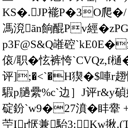
KS�.JP褦Р�3O爬�/ 
馮 渷ān餉醌Pv經�zPG
p3F@S&Q嶉硿`kE0E�
偯/职�怰裤恗`CVQz,f
评];�<`�H猰 �$唓
騢p膼纍%c`边］J评r&y
碇鈖`w9�27濆�盽舝 
苧Ir恹兼駘3:Kw揪.(