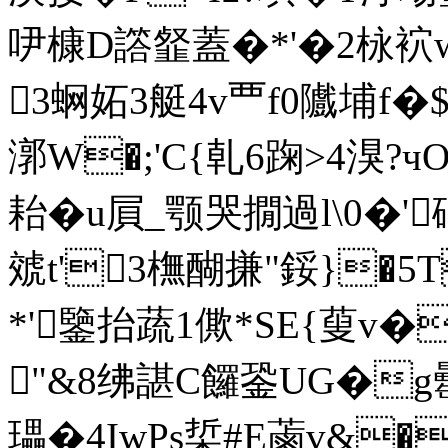
吚槺D譗韰蓋�*'�2栐袕wv
3蛧妬3艇4v覀f0隵埔f�$
漷W�;'C{乹6踘>4湨?
耛�u屓_颚哭撊過l\0�'
虠t'3橅醐搛"鋖}�
*'鑒抬蔬1僛*SE{蓃v�
"&8绋諶C饠銎UG�g罍
瓃�4IwPs梊#E蓾v&�