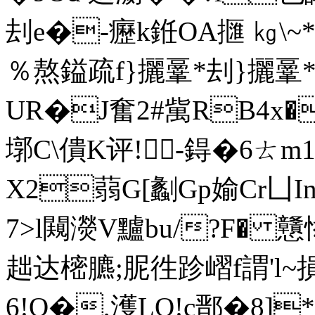
刦e�-癧k銋OA擓 ㎏\~
％熬鎰疏f}攦鞷*刦}攦鞷
UR�J奮 2#歶RB4x�
墎C\僓K评!-鍀�6ㄊm1p
X2蒻G[劙Gp媮Cr凵I
7>l闚濙V黸bu/?F� 
趉达樒臕;胒徃跈嶍f謂'l~損帗
6! O�,濩LQ!c鄑�8