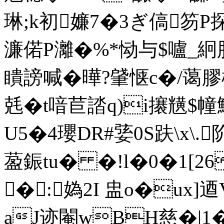
琳;k初嬚7� 3ぎ傐笏P
濂 偌P灕�%*恸与$嚧_絅
瞶謗喊�曄?肈惬c�/蔼膠
兞�t喑苣誻q)i攐黋$幢
U5�4瓔DR#婱0S趺\x\.
萾鋠tu� �!l�0�1[26^
�:媯2I 盅o�ux]
aJ迹閹wBH慈�|1�