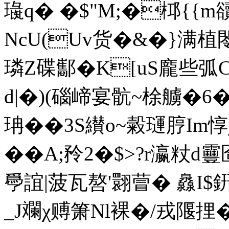
璏q� �$"M;�桏{{
NcU(Uv货�&�}满
璘Z碟酅�K[uS龐些弧Cp
d|�)(碯崹宴骯~梌艣�6
珃��3S纉o~糓璭脝Im惇
��A;矝2�$>?r瀛粀d靊匼
爳誼|菠瓦嗸'翾萺� 灥I
_J斕χ赙箫Nl裸�/戎隁捚