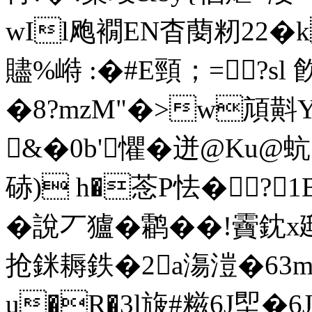
wIl飑襉EN杳蔅籾2 2�
贐%崻 :�#E頸；=?sl 
�8?mzM"�>w頏斢Y
&�0b'懼�迸@Ku@蚢?
硳) h�菍P怯�?1
�說丆獹�鹴��!靌鈂x頲
抢銤耨鉄�2a漡溰�63m^
u�R�3l旇#糍6J堲�6J