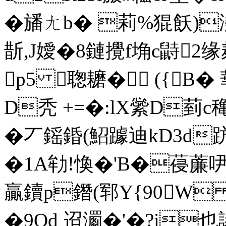
�旙ㄤb� 莉%猑飫)澆
斮,J嬡�8鏈攪f埆c鼭2缘麸
p5 聦耱� ({B�
D秃 +=�:lX繠D菿c
�丆鎐錉(鮉躆迪kD3d趽�
�1A劺!愌�'B�葠薕吚
贏鑟p鐕(郓Y{90W 
�9Od 迢瀱�'�?i