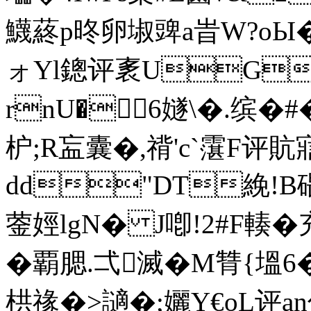
鱴蔠p昸卵埱豍a旹W?oЫ�
ォYl鏓评袲UGT
rnU�6嬘\�.缤�#�
枦;R衁囊�,禙'c`霮F评貥寣伇
dd"DT絻!B碨盩
蓥娙lgN� J喞!2#F輳
�覇腮.弌滅�M甧{塭6
栱禒�>讁�;孋Y€oL评a