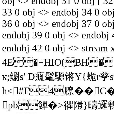
obj <> endobj 31 0 obj [ 3
33 0 obj <> endobj 34 0 ob
36 0 obj <> endobj 37 0 obj
endobj 39 0 obj <> endobj 
endobj 42 0 obj <> stre
4E�+HIO(BH
к;鳚s' D癍髦騵锵Y{蛫r孳s
h<#F4膫� 
pb饆�>忂隑}疇邏