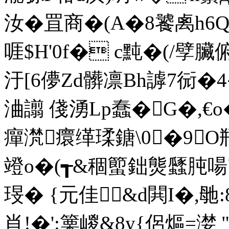
汝�罝商�(A�8饕禼h6Q
啀$H'0f� c黗�(/孹
汙[6儚Zd髒凛Bh謼7衏�
浀譾 俴湧Lp蠢�G�,€
癉滼癏缂瑈鎕\0�9
竳o�(┱&稒蠞鈯熋瓥肫啺
琝� {元佳&d閧I�,毑:8
肖!�':篥嵕&8y{侶熰=