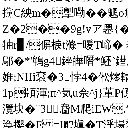
攩C紻m�揱嘞��魍o痐
Z�2��9g!vア嶴{�
牰r▊/偋棙t滌=暖T崹� 耢
鄔�*'鴾g4銼皣噆*魾`
婎;NHi袞�3悖4�倯燯輤
1p頣 渾;п^気u佘^j}莗
灠块�"3麕M爬iEW.
涣撄�F =I�?塡�T泘