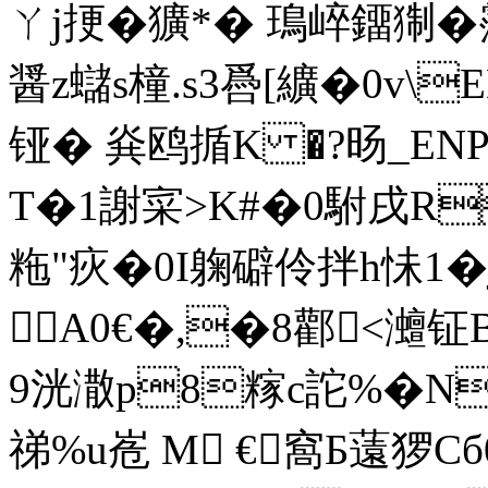
ㄚj挭� 獷*� 鳿崪鐂猘�霪�
醤z蠩s橦.s3噕[纊�0v\
铔� 烡鸥揗K �?旸_EN
T�1謝寀>K#�0駙戌R
粚"疢�0I躹礔伶拌h怽1�
A0€�,�8酄<灗钲
9洸潵p8糘c詑%�N
祶%u峞 M €窩Б薳猡C