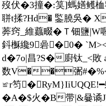
歿伏�3撞�:筽]螞嫸鳠桖窑
聠t揉?Hd� 鍳膮吳� 
莾窍_維蠤畷�Ｔ钿鹽|W
鈄櫯纔9碞�0� `M>
d�7o|昌?S�廚钛_<敗 
数V��弻#�
≌r笉�RyM}IiUQQE
�A�$火�B带|&嘦谲J: