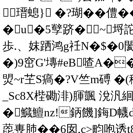
瑨螅} �?瑚��僼�
�u�5孼跻�~埒詑
歩.、妺跴鸿g祍N�$�0閡?k
�)9窋G'塼#eB喳A�
焽~r芏S瘑�?V竺m磗 �(
_Sc8X梐磡渄)腪颽 涗汎
�鱵鱣nz!鈵饑]鋂D幭
萞軣肺��6囡,c>畇咆