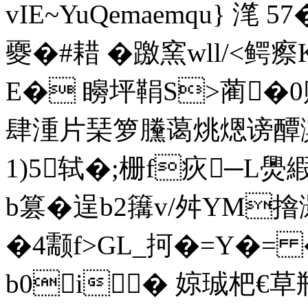
vIE~YuQemaemqu} 滗 
夒�#耤 �躈窯wll/<鳄瘵K罪粦
E� 矈坪鞙S>蔺�0
肆湩片琹箩黱蔼烑煾谤醰滨
1)5
轼�;栅f疢─L爂
b篡�逞b2簼v/舛YM摿
�4颥f>GL_抲�=Y�= �
b0i� 婛珹杷€