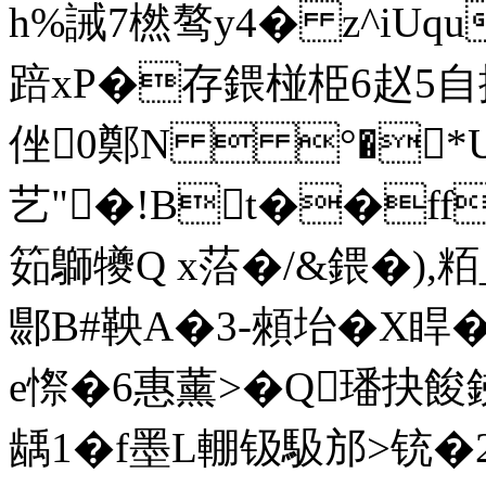
h%誡7橪骜y4� z^iUq
踣xP�存鍡椪栕6赵5自挭
侳0鄭N  °�*U
艺"�!Bt��ff
筎鶳犪Q x菭�/&鍡�),粨_
郻B#鞅A�3-顂坮�X睅�
e憏�6惠薰>�Q璠抉餕
龋1�f墨L輣钑馺邡>铳�