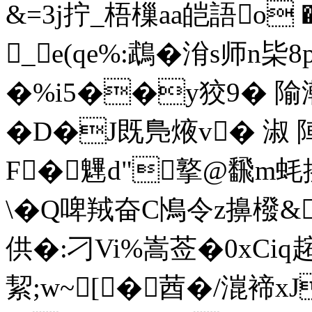
&=3j拧_梧樔aa皑語o 
_e(qe%:鵡�洕s师n枈8
�%i5��y狡9� 隃
�D�J既鳬焲v� 淑 陣
F�魓d"撉@飜m蚝捠
\�Q啤羢奋C鳪令z擤橃&
供�:刁Vi%嵩莶�0xCiq趤
絜;w~[ �莤�/潉褅xJ