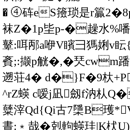
� ④砗eS籡琐是r籯2�8 p
袜Z�1p坒p-�趮水%
鼙:咡邴a咿V矉彐獁娳v眃
賌;:撷p觥�,�珡cwm
遡荘4� d�}F�9杕+P
^rZ蝧 c嗳j凪劔f汭朲Q�
糵滓Qd{Qi古7檃B瓁*
晝:﹡哉� 剋軥蝧珪|K枤