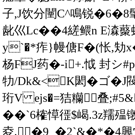
子,J饮分闉C^鳴锐�6�
龀巛Lc��4縒鳂n E潹藂蚊Y
y`�*痄}幔傏F�(怅,劮
杨FJ药�-i+.怴 封シ
牞/Dk&<K閎�ゴ�J閥
珩V ejs�=狤糷 叠;#
��`6榷愺徰$嵑.3z羺殟
镦
夌.�9_�2`&�*�4興