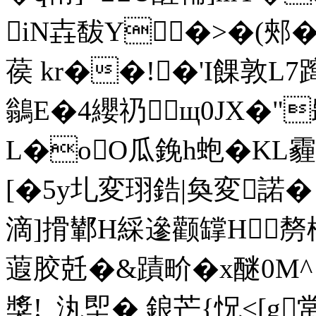
iN壵馛Y�>�(郟�
葔 kr��!�'I餜敦L7
鶲E�4纓礽щ0JX�"
L�oO瓜鋔h蚫�KL
[�5y圠変珝鋯|奐変諾� 
滴]搰鄻H綵遪颧罉H剺楬
蕸胶兛�&蹟畍�x醚0M^
獎
!_汍堲� 鋃芒{怳<[g常