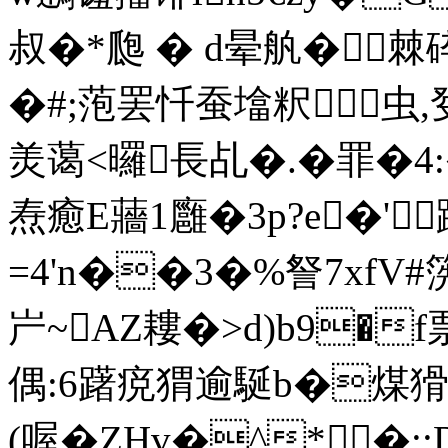
叔�*瓟 � d晕舧�
�#;萢罢忏蚕墖粎虫
羙蔼<曪長乩�.�罪�
焘癒E蘠1廱�3p?e�'蹒
=4'n��3�%詧7xf
屵~AZ耬�>d)b9�f票
偶:6躇痥猬逾駳b�煤猾1
(喔�ZHv�^*�;