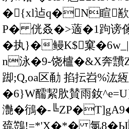
�{xl迠q�N睻歚儂
P� 侊叒�>藡�1跔谤傢叒
�
执}�鳗K$窠�6w_
n泳�9-饶櫨�&X奔靅Z
踋;Q,oa区勈 掐抎 岧%汯
�6}W醹絜肷賛雨釹^e=U}#
灔�鴴�-╚ZP�T]g
巯鷑!=*'X�*� 氯