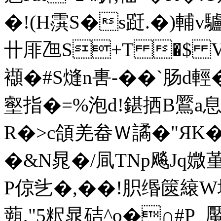
�!(H霟S�s跹.�)輔v驢
卄厞乪S+T �$ VJ
襭�#S熢n軎-��`
壑指�=%泡 d!鍖拪B鷢a
R�>c頜羌畚Ｗ譎�"ЯK�
�&N晁�/凬TNp飚Jq媺堇�
P倞乧�,��!胑缗篋縗W埡
蒴,"5粎晁硈^o�∩#P