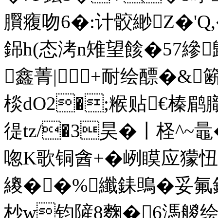
臔癁吻6�:计骹 緲Z�'
銱h(态洘n雉望餩�57縿
鑫菁|+耐绘醥�&
棪dO2�;糇贴€榛鹛
徥tz/�3昊�〡柽^~ 鼂
唿K歌铜酓+�峢瞙应獴忸
繌��%纖銇鴠�妥氟鎻
杪w钧隡8麴�6溤艐绘?