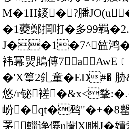
M�1H錽�?膰JO(u
�1蘷鄭撋咑�多99羁�
J��1�7^笽鸿� 
袆冪焸鴡傅7аAwE﹝鲝
�'X篁2釓童�ED#�
悠/r铋褨�&x<鞪:
岎�qt�鹀"�+�8罊
罞輜谗僊n闛X|睏J�