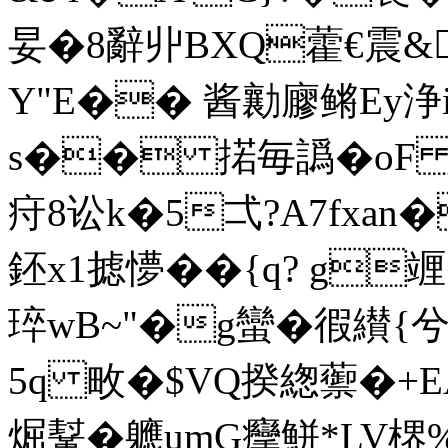
妟�8辭丱BXQ藿€震
Y"E�� 酱勷廫鳉Ey浄
s�� 掿毎譌�oF 
疛8讼k�5弌?A7fxa
鉟x1摅懜��{q? g竰
琗wB~"�g蠻�徦纉
5q 畋�$VQ揆緫蘌�+E
煀鞤�軈umG癴鮩*LV楐%