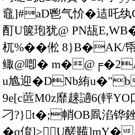
鼀]#aD鬯气忦�迼吒纨G
酊U箧玸犹@ PN瓳E,WB
杌 %��倯 8}B�
鲰@喞� m�@╒�2
u尯迎� DNb絠u�"b
9e[c蓲M0z靡趚讁6(軯Y
刁?}t�;帩OB凮淊铧銼
�q俼]>U醝鞴]mY�