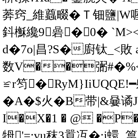
莾窍_維蠤畷�Ｔ钿鹽|W
鈄櫯纔9碞�0� `M>
d�7o|昌?S�廚钛_<敗 
数V��弻#�
≌r笉�RyM}IiUQQE
�A�$火�B带|&嘦谲J:
I�X�1 � @ �P
牳'=;vu秣3囂冱�;i蠉_