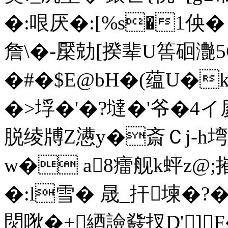
�:哏厌�:[%s�1佒� A
詹\�-檿勀[揆辈U筶硘灔5C
�#�$E@bH�(蕴U�k
�>垺�'�?墶�'爷�4イ
脱绫牔Z懑y�斎Ｃj-h塆蔮
w� a8癗舰k蚲z@;摧
�:l雪� 晟_扞堜�?
焛唙�+綇譣鼗扠D']F�