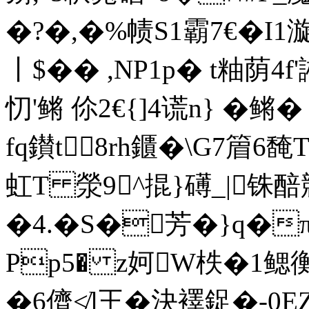
�?�,�%帻S1霸7€�I
丨$� � ,NP1p� t粙
忉'鳉 伱2€{]4 谎n} �
fq鑚t8rh鑎� \G7篃6馣
虹T 滎9^掍}礡_|
�4.�S�芳�}q
Pp5� z妸W柣�1鳃
�6儕≮]王�決襗鋜�-0 E