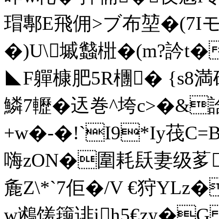
瑁鄟E飛佣>ブ布堃�(7Iモ
�)U\墄蠽梉�(m?訡t�
◣F軃槺 肥5R檲� {s8
鱗7轣�迗巻^垮c>�&
+w�-�!`I9*Iy茷C=
嗨zON�圍耗镺妻级茤
麁Z\*`7佢�/V €狩YL
w鶐馐籒诽ih5€zy�