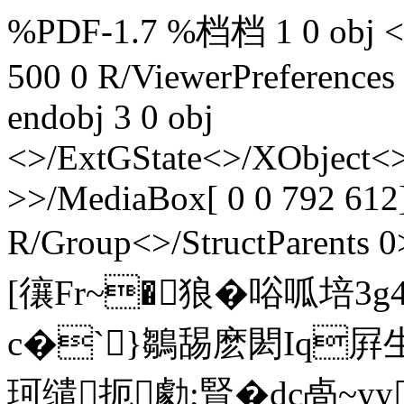
%PDF-1.7 %档档 1 0 obj <>/
500 0 R/ViewerPreferences
endobj 3 0 obj
<>/ExtGState<>/XObject<>
>>/MediaBox[ 0 0 792 612]
R/Group<>/StructParents 0
[忀Fr~�狼�唂呱培3
c�`}鶵舓麽閎Iq屛 生
珂缱扼勮;賢�dc卨~y