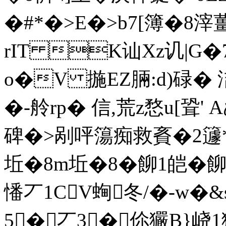
�#*�>E�>b7[簿�8滓
rIT K讪Xz讥|
o�V 揓EZ脼:d)碌� 洁
�-舲rp� 信,荒z愗u[聓
碑�>剐呯簜痴救賌�2籧*蹓
坵�8m坵�8�飹1皑�
憣丆1CV蜔冬/�-w�&
5� 丆3� 伱玁B}