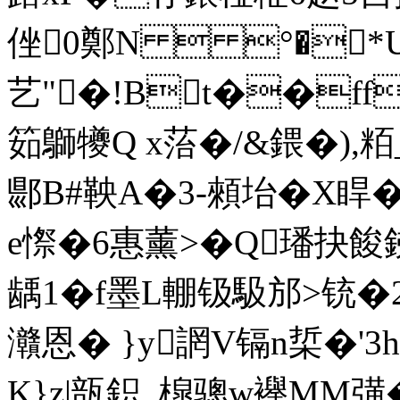
侳0鄭N  °�*U
艺"�!Bt��ff
筎鶳犪Q x菭�/&鍡�),粨_
郻B#鞅A�3-顂坮�X睅�
e憏�6惠薰>�Q璠抉餕
龋1�f墨L輣钑馺邡>铳�
灨恩� }y誷V镉n梊�
K}z|瓿鉙_槹骢w襷MM彉�