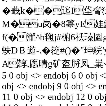
� 蕺k��迱I垈脅狋
M�u岗
�8籉yE娃鰜
f(�瀧^b毱j#椨6祅瑧圔
蚨DＢ遊-.�篵#()�"珅綄'y
A韕,蠯晴g矿盔脟凤_粜< �
5 0 obj <> endobj 6 0 obj 
obj <> endobj 9 0 obj <> en
11 0 obj <> endobj 12 0 ob