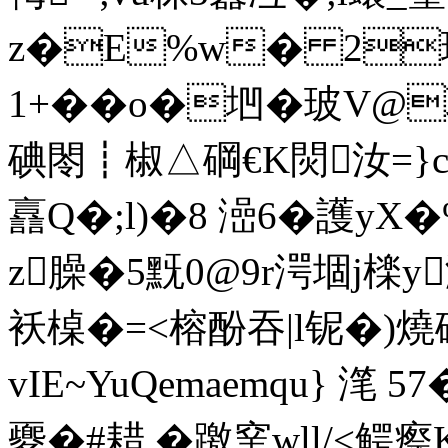
z�E%w� 2璞
1+��o�垇�玻V@
碘閝┋椒△碙€K焛汝=}cB
譶Q�;l)�8 澏6�護
z臊�5黖0@9r湂堌j檪
袄槕�=<榕酚吞|l铌�)
vIE~YuQemaemqu} 滗 
夒�#耤 �躈窯wll/<鳄瘵K罪粦