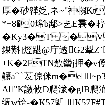
厚�砂韚姂,ネ~"祌犓Kt
*+8�0瑺b鄅>乤E裠�
�Ky3�T �V
錁斢]烴踸@庁透G2揧Z`
+K�2FTN敖罶j押�v
齉a﹋苃倞侎m�e~p3
A"K譈攸D爬浝�gl
绸w铪-�K57鬿 K57