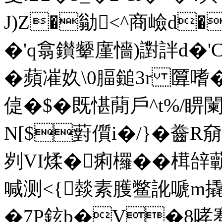
J)Z�勜<^商嶮d�
�'q翕鑚颦廑懎)譵詊d�'CN
�蘋凗奺\0腷鎚3r 匴嗜�
偼�$�既愖蕑戶^t%/
N[$薱儨i�/}� 齤R
刿VI煣�痢欏��榵
喊测<{燅素臒鳖訛嗁m撬諏7
�7P鉉b�V�8哮骞