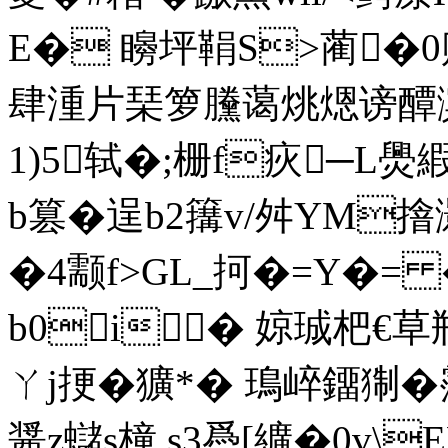
E� 矈坪鞙S>蔺�0
肆湩片琹箩黱蔼烑煾谤醰滨
1)5
轼�;栅f疢─L爂
b篡�逞b2簼v/舛YM摿
�4颥f>GL_抲�=Y�= �
b0i� 婛珹杷€
ㄚj挭� 獷*� 鳿崪鐂猘�霪�
醤z蠩s橦.s3噕[纊�0v\