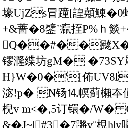
壕UjZs冒蹱[諻顤鯟�0蛜s
+&蔷 �8鐾`癙挃P%ｈ餤
Q��#��飉X�,u
镠漋緤坊gM� �73SY罵鍕
H}W�0�'[佈 UV8l
淧!p� N钖⒕幎蓟櫴夲傊
棿v m<�,5订镮�/W� G
&�J~|#3�7蹡y¨