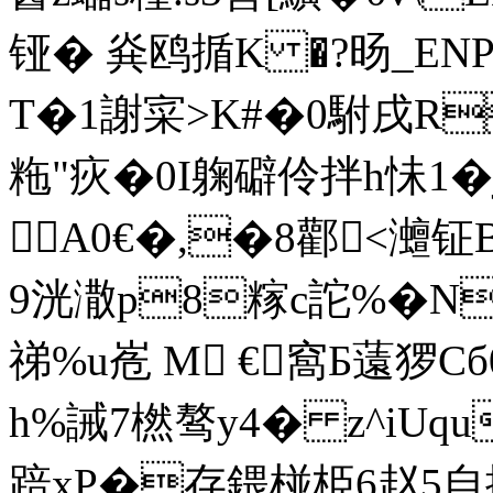
铔� 烡鸥揗K �?旸_EN
T�1謝寀>K#�0駙戌R
粚"疢�0I躹礔伶拌h怽1�
A0€�,�8酄<灗钲
9洸潵p8糘c詑%�N
祶%u峞 M €窩Б薳猡C
h%誡7橪骜y4� z^iUq
踣xP�存鍡椪栕6赵5自挭