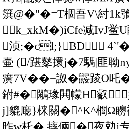
篊@�"�=T棝吾V\紂1k
k_xkM�)iCfe减IvJ
浈;�cl;}BD 4
壷 (/踸鼕擐j�7騳|匪 聈
癀7V��+詉�鼹踜O吒
鉜#�鷴瑑閧幪H叡
j]貔廰}梾關�^K^櫚Ω矈裄璗
昨w杔� 摔倆� 夜勊i专鳭