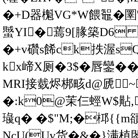
�+D器櫆VG*W餵鼅�圛'\恶
蠈YI�蔫9[腞築D6 慕
�+v礸s餙ck抶渥sQ
kx崹X厕�3$�唇鑾��
MRI接臷烬梆畡d@虒
�:k0@茉仨蛵W$黇,
璏q� �$"M;�桏{{
NcU(Uv货�&�}满