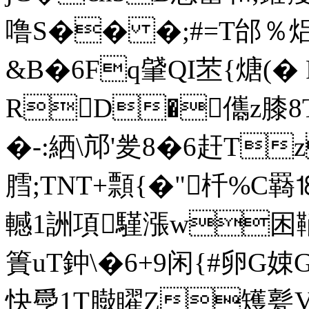
噜S�� �;#=T邰 ％焒>
&B�6Fq肈QI苤{煻(� 
RD�儶z膝8T
�-:絤\邟'夎8�6赶Tz
膤;TNT+顠{�"杄%C羇 
轗1詶項騹漲w困鞝$t
簣uT鈡\�6+9闲{#卵G娕G
快爳1T臌矅Z矱甏Vj