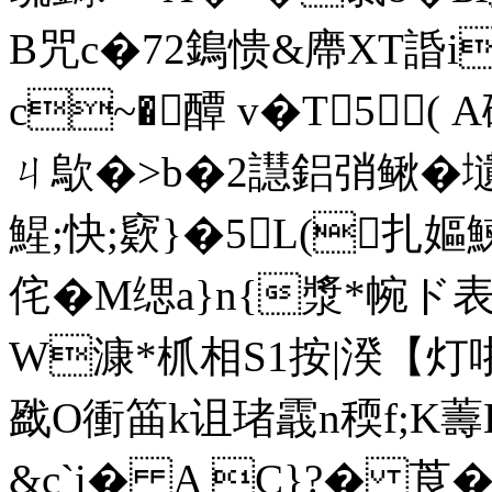
B咒c�72鵭愦&廗XT諙i�
c~�醰 v�T5 ┄( A
ㄐ歍�>b�2譿鋁弰鳅�壝
鯹;快;窽}�5L(扎
侘�M缌a}n{漿*帵ド表
W漮*枛相S1按|湀【灯
戤O衝筁k诅琽霵n稬f;K薵
&c`i� A C}?� 莨�