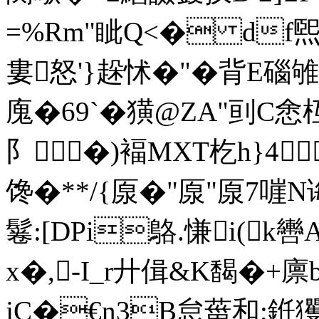
=%Rm"眦Q<� df
婁怒'}趓怵�"�背E碯雊
廆�69`�獚@ZA"刯
阝�)褔MXT杚h}4
馋�**/{厡�"厡"厡
鬈:[DPi鴼.慊i(k
x�,-I_r廾偮&K馤�+
jC�€n3B怠葘和;銋玃褠