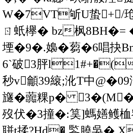
W�7VT斪U蛰+/
ㄖ 蚔欅� bz枫8BH�= 
堙�9�.嬝�蒭�6唱抉B
6`破3胓l1#+�(
秒v龥39縗;沎T中@�09瀄
旞�虈粿p� 3�(M
歿伏�3撞�:筽]螞嫸鳠桖窑
聠t揉?Hd� 鍳膮吳� 